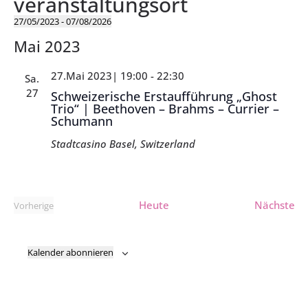
veranstaltungsort
27/05/2023
 - 
07/08/2026
Datum
Mai 2023
wählen.
27.Mai 2023| 19:00
-
22:30
Sa.
27
Schweizerische Erstaufführung „Ghost
Trio“ | Beethoven – Brahms – Currier –
Schumann
Stadtcasino
Basel, Switzerland
Ve
Heute
Nächste
Vorherige
Veranstaltungen
Kalender abonnieren