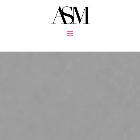
Video-
Player