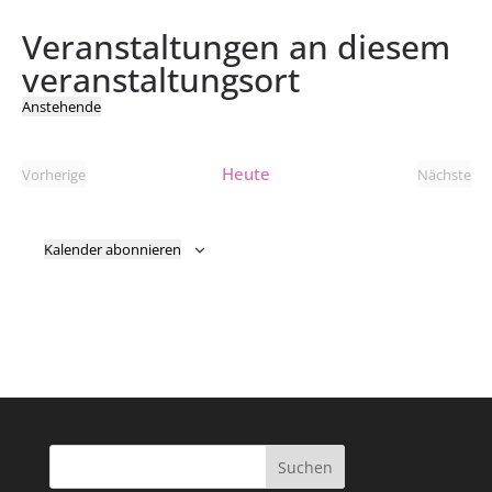
Veranstaltungen an diesem
veranstaltungsort
Anstehende
Datum
wählen.
Heute
Vorherige
Nächste
Veranstaltungen
Verans
Kalender abonnieren
Suchen