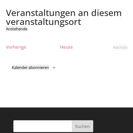
Veranstaltungen an diesem
veranstaltungsort
Anstehende
Datum
wählen.
Veranstaltungen
Vorherige
Heute
Nächste
Verans
Kalender abonnieren
Suchen