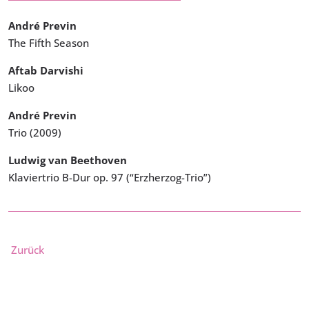
André Previn
The Fifth Season
Aftab Darvishi
Likoo
André Previn
Trio (2009)
Ludwig van Beethoven
Klaviertrio B-Dur op. 97 (“Erzherzog-Trio”)
Zurück