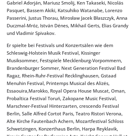
Gabriel Adorján, Mariusz Smolij, Ken Takaseki, Nicolás
Pasquet, Bassem Akiki, Katsuhiko Watanabe, Lorenzo
Passerini, Justus Thorau, Mirosław Jacek Błaszczyk, Anna
Duczmal-Mróz, István Dénes, Mikhail Gerts, Elias Grandy
und Vladimir Spivakov.
Er spielte bei Festivals und Konzertsälen wie dem
Schleswig-Holstein Musik Festival, Kissinger
Musiksommer, Festspiele Mecklenburg-Vorpommern,
Brandenburger Sommer, Next Generation Festival Bad
Ragaz, Rhein-Ruhr-Festival Recklinghausen, Gstaad
Menuhin Festival, Printemps Musical des Alizés,
Essaouira,Marokko, Royal Opera House Muscat, Oman,
Probaltica Festival Toruń, Zakopane Music Festival,
Marschner-Festival Hinterzarten, crescendo Festival
Berlin, Salle Alfred Cortot Paris, Teatro Ristori Verona,
Alte Kirche Fautenbach Achern, Mozartfestival Schloss
Schwetzingen, Konzerthaus Berlin, Harpa Reyklavik,