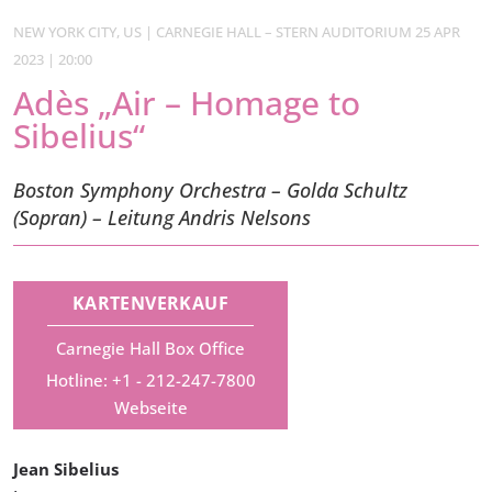
NEW YORK CITY, US | CARNEGIE HALL – STERN AUDITORIUM 25 APR
2023 | 20:00
Adès „Air – Homage to
Sibelius“
Boston Symphony Orchestra – Golda Schultz
(Sopran) – Leitung Andris Nelsons
KARTENVERKAUF
Carnegie Hall Box Office
Hotline: +1 - 212-247-7800
Webseite
Jean Sibelius