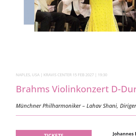
NAPLES, USA | KRAVIS CENTER 15 FEB 2027 | 19:30
Brahms Violinkonzert D-Dur
Münchner Philharmoniker – Lahav Shani, Dirige
Johannes
TICKETS