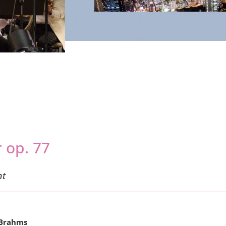
 op. 77
nt
 Brahms