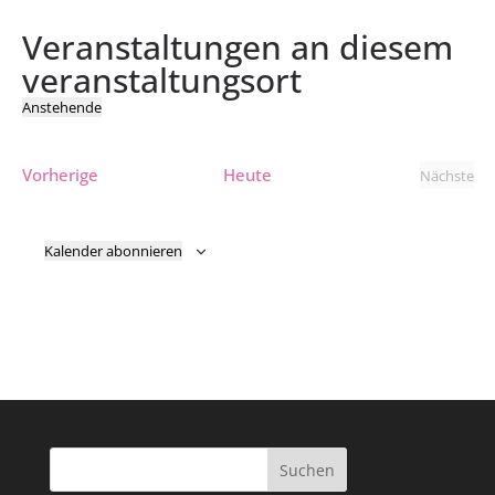
Veranstaltungen an diesem
veranstaltungsort
Anstehende
Datum
wählen.
Veranstaltungen
Vorherige
Heute
Nächste
Verans
Kalender abonnieren
Suchen