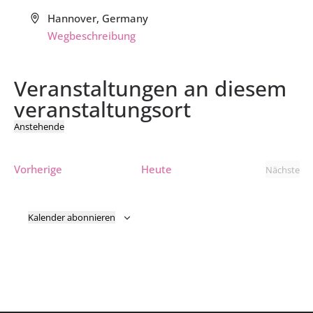
Adresse
Hannover
,
Germany
Wegbeschreibung
Veranstaltungen an diesem
veranstaltungsort
Anstehende
Datum
wählen.
Veranstaltungen
Vorherige
Heute
Nächste
Verans
Kalender abonnieren