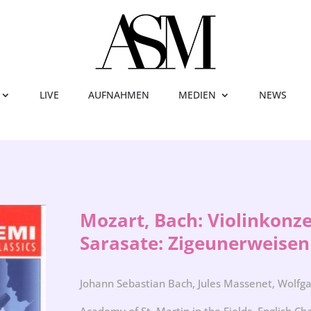
LIVE
AUFNAHMEN
MEDIEN
NEWS
Mozart, Bach: Violinkonze
Sarasate: Zigeunerweisen
Johann Sebastian Bach, Jules Massenet, Wolf
Academy of St. Martin in the Fields, English C