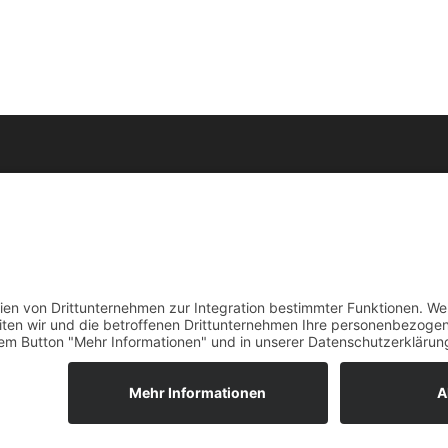
afie
Medien
Stiftung
nahmen
News
DE
EN