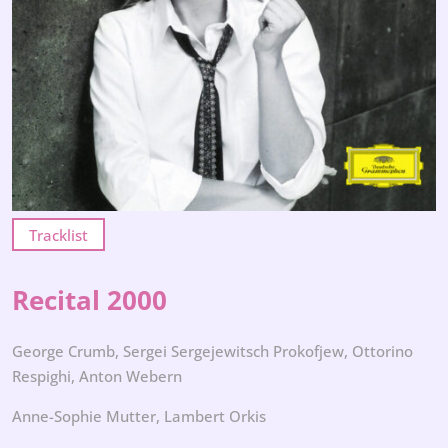
Tracklist
Recital 2000
George Crumb, Sergei Sergejewitsch Prokofjew, Ottorino
Respighi, Anton Webern
Anne-Sophie Mutter, Lambert Orkis