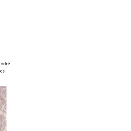
André
les