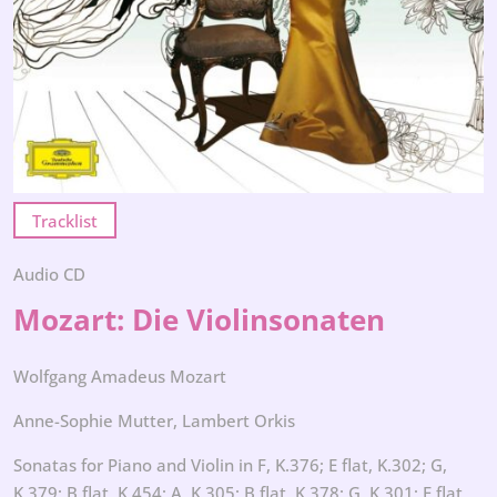
Tracklist
Audio CD
Mozart: Die Violinsonaten
Wolfgang Amadeus Mozart
Anne-Sophie Mutter, Lambert Orkis
Sonatas for Piano and Violin in F, K.376; E flat, K.302; G,
K.379; B flat, K.454; A, K.305; B flat, K.378; G, K.301; E flat,