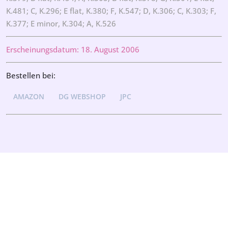
K.481; C, K.296; E flat, K.380; F, K.547; D, K.306; C, K.303; F,
K.377; E minor, K.304; A, K.526
Erscheinungsdatum: 18. August 2006
Bestellen bei:
AMAZON
DG WEBSHOP
JPC